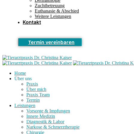
Dermatologie
Zuchtbetreuung
Euthanasie & Abschied
Weitere Leistungen
Kontakt
T
e
r
m
i
n
v
e
r
e
i
n
b
a
r
e
n
Home
Über uns
Praxis
Über mich
Praxis Team
Termin
Leistungen
Vorsorge & Impfungen
Innere Medizin
Diagnostik & Labor
Narkose & Schmerztherapie
Chirurgie