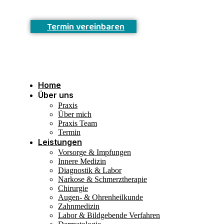
T
e
r
m
i
n
v
e
r
e
i
n
b
a
r
e
n
Home
Über uns
Praxis
Über mich
Praxis Team
Termin
Leistungen
Vorsorge & Impfungen
Innere Medizin
Diagnostik & Labor
Narkose & Schmerztherapie
Chirurgie
Augen- & Ohrenheilkunde
Zahnmedizin
Labor & Bildgebende Verfahren