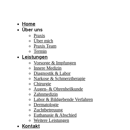
Home
Über uns
Praxis
Über mich
Praxis Team
Termin
Leistungen
Vorsorge & Impfungen
Innere Medizin
Diagnostik & Labor
Narkose & Schmerztherapie
Chirurgie
Augen- & Ohrenheilkunde
Zahnmedizin
Labor & Bildgebende Verfahren
Dermatologie
Zuchtbetreuung
Euthanasie & Abschied
Weitere Leistungen
Kontakt